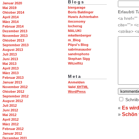
Blogs
Januar 2020
biergarage
Mai 2019
Erlaubti T
Boris Baldinger
Oktober 2014
Huwis Achterbahn
April 2014
<a href="" 
iteconomy
März 2014
cite=""> <
lochersg
Februar 2014
MALUKI
Dezember 2013
<strike> <
mkellenberger
November 2013
m_Blog
Oktober 2013
Piipsi's Blog
September 2013
sabrinasauder
August 2013
sandrophoto
Juli 2013
Stephan Sigg
Juni 2013
Witzelfitz
Mai 2013
April 2013
März 2013
Meta
Februar 2013
Januar 2013
Anmelden
November 2012
Valid
XHTML
Oktober 2012
WordPress
September 2012
Schrii
August 2012
Juli 2012
«
Es wir
Juni 2012
»
Schön 
Mai 2012
April 2012
März 2012
Februar 2012
Januar 2012
Dezember 2011