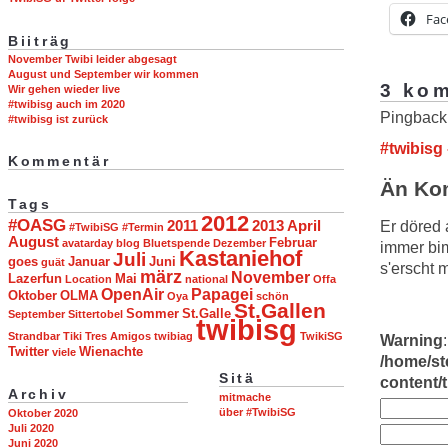
Fac
Biiträg
November Twibi leider abgesagt
August und September wir kommen
3 ko
Wir gehen wieder live
#twibisg auch im 2020
Pingback
#twibisg ist zurück
#twibisg
Kommentär
Än Kom
Tags
2012
#OASG
Er döred 
2011
2013
April
#TwibiSG #Termin
August
Februar
avatarday
blog
Bluetspende
Dezember
immer bim
Kastaniehof
Juli
goes
Januar
Juni
guät
s'erscht m
märz
November
Lazerfun
Mai
Location
national
Offa
OpenAir
Papagei
Oktober
OLMA
Oya
schön
St.Gallen
Sommer
St.Galle
September
Sittertobel
twibisg
Strandbar
Tiki
Tres Amigos
twibiag
TwikiSG
Warning
Twitter
Wienachte
viele
/home/st
Sitä
content
Archiv
mitmache
über #TwibiSG
Oktober 2020
Juli 2020
Juni 2020