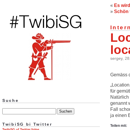
«
Es wir
»
Schön 
Inter
Loc
loc
sergey, 28
Gemäss d
„Location
für gemütl
Natürlich
Suche
genannt w
Fall scho
ja einen 
TwibiSG bi Twitter
Teilen mit:
TwibiSG uf Twitter folge