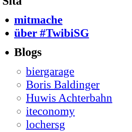
Sitä
mitmache
über #TwibiSG
Blogs
biergarage
Boris Baldinger
Huwis Achterbahn
iteconomy
lochersg