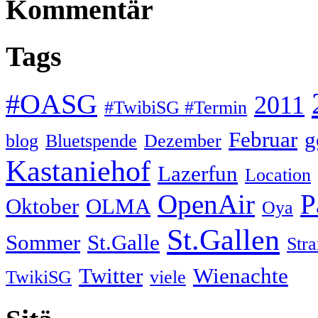
Kommentär
Tags
#OASG
2011
#TwibiSG #Termin
Februar
g
blog
Bluetspende
Dezember
Kastaniehof
Lazerfun
Location
OpenAir
P
Oktober
OLMA
Oya
St.Gallen
Sommer
St.Galle
Str
Twitter
Wienachte
TwikiSG
viele