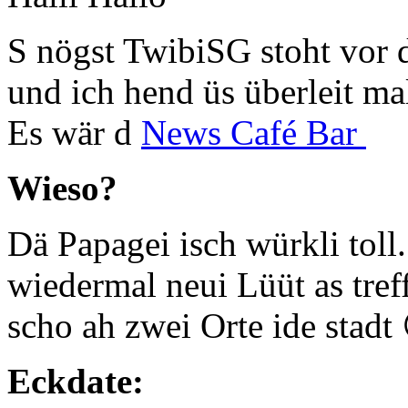
S nögst TwibiSG stoht vor
und ich hend üs überleit ma
Es wär d
News Café Bar
Wieso?
Dä Papagei isch würkli toll
wiedermal neui Lüüt as treff
scho ah zwei Orte ide stadt
Eckdate: