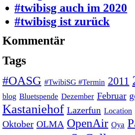
#twibisg auch im 2020
#twibisg ist zurück
Kommentär
Tags
#OASG
2011
#TwibiSG #Termin
Februar
g
blog
Bluetspende
Dezember
Kastaniehof
Lazerfun
Location
OpenAir
P
Oktober
OLMA
Oya