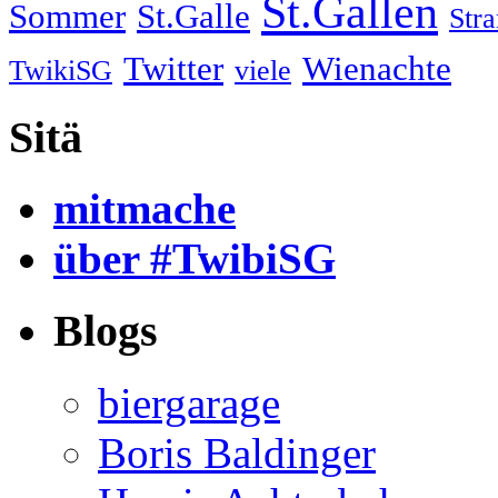
St.Gallen
Sommer
St.Galle
Str
Twitter
Wienachte
TwikiSG
viele
Sitä
mitmache
über #TwibiSG
Blogs
biergarage
Boris Baldinger