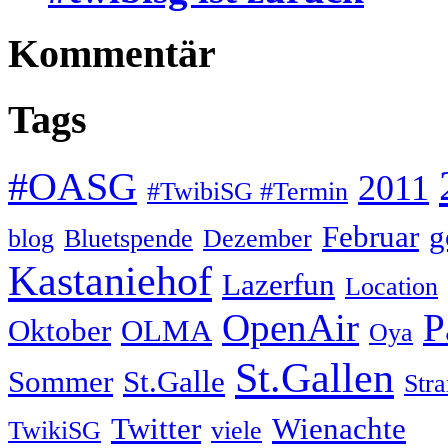
Kommentär
Tags
#OASG
2011
#TwibiSG #Termin
Februar
g
blog
Bluetspende
Dezember
Kastaniehof
Lazerfun
Location
OpenAir
P
Oktober
OLMA
Oya
St.Gallen
Sommer
St.Galle
Str
Twitter
Wienachte
TwikiSG
viele