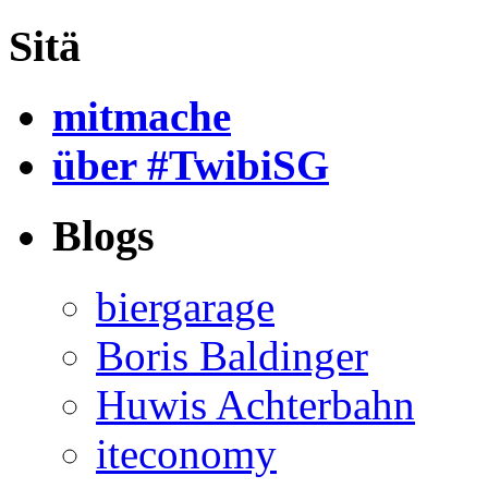
Sitä
mitmache
über #TwibiSG
Blogs
biergarage
Boris Baldinger
Huwis Achterbahn
iteconomy