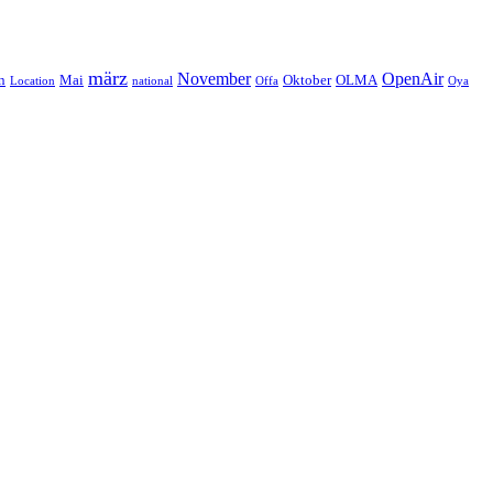
märz
November
OpenAir
n
Mai
Oktober
OLMA
Location
national
Offa
Oya