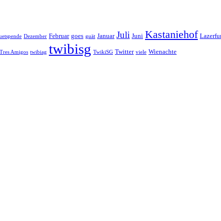
Kastaniehof
Juli
Februar
goes
Januar
Juni
Lazerfu
uetspende
Dezember
guät
twibisg
Twitter
Wienachte
Tres Amigos
twibiag
TwikiSG
viele