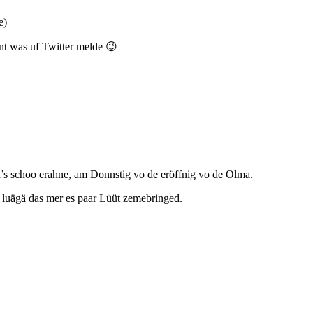
e)
 was uf Twitter melde 😉
’s schoo erahne, am Donnstig vo de eröffnig vo de Olma.
 luägä das mer es paar Lüüt zemebringed.