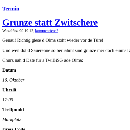
Termin
Grunze statt Zwitschere
Witzelfitz, 09.10.12,
kommentiere ?
Genau! Richtig glese d Olma stoht wieder vor de Türe!
Und weil döt d Sauerenne so berüähmt sind grunze mer doch einmal
Churz nah d Date für s TwiBiSG ade Olma:
Datum
16. Oktober
Uhrziit
17:00
Treffpunkt
Markplatz
Dress-Code