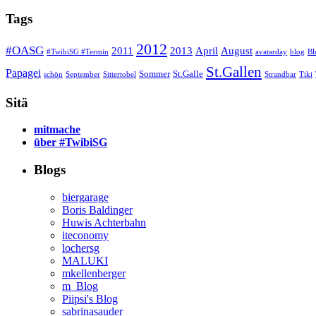
Tags
2012
#OASG
2011
2013
April
August
#TwibiSG #Termin
avatarday
blog
Bl
St.Gallen
Papagei
Sommer
St.Galle
schön
September
Sittertobel
Strandbar
Tiki
Sitä
mitmache
über #TwibiSG
Blogs
biergarage
Boris Baldinger
Huwis Achterbahn
iteconomy
lochersg
MALUKI
mkellenberger
m_Blog
Piipsi's Blog
sabrinasauder