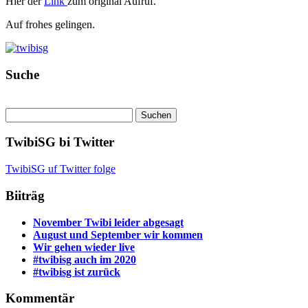
Hier der
Link
zum original Aufruf.
Auf frohes gelingen.
Suche
TwibiSG bi Twitter
TwibiSG uf Twitter folge
Biiträg
November Twibi leider abgesagt
August und September wir kommen
Wir gehen wieder live
#twibisg auch im 2020
#twibisg ist zurück
Kommentär