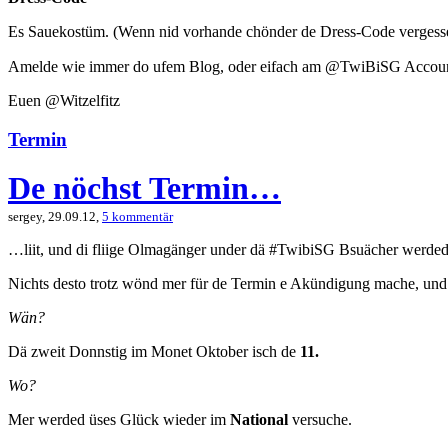
Es Sauekostüm. (Wenn nid vorhande chönder de Dress-Code vergess
Amelde wie immer do ufem Blog, oder eifach am @TwiBiSG Account
Euen @Witzelfitz
Termin
De nöchst Termin…
sergey, 29.09.12,
5 kommentär
…liit, und di fliige Olmagänger under dä #TwibiSG Bsuächer werded
Nichts desto trotz wönd mer für de Termin e Akündigung mache, und
Wän?
Dä zweit Donnstig im Monet Oktober isch de
11.
Wo?
Mer werded üses Glück wieder im
National
versuche.