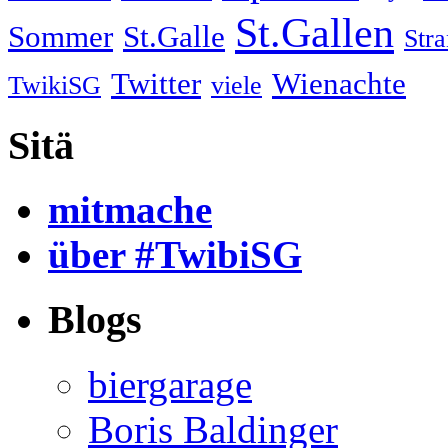
St.Gallen
Sommer
St.Galle
Str
Twitter
Wienachte
TwikiSG
viele
Sitä
mitmache
über #TwibiSG
Blogs
biergarage
Boris Baldinger