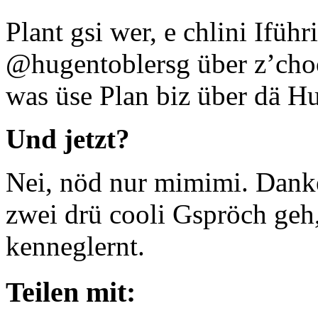
Plant gsi wer, e chlini Ifü
@hugentoblersg über z’choo.
was üse Plan biz über dä Hu
Und jetzt?
Nei, nöd nur mimimi. Danke 
zwei drü cooli Gspröch geh,
kenneglernt.
Teilen mit: