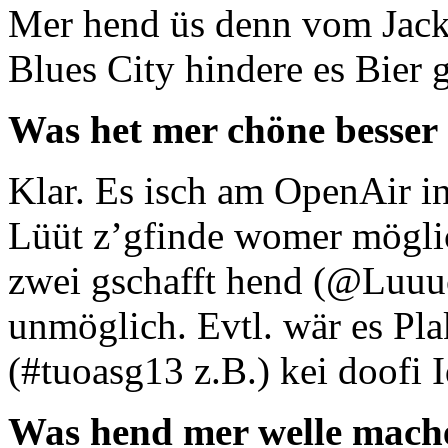
Mer hend üs denn vom Jack
Blues City hindere es Bier 
Was het mer chöne besser
Klar. Es isch am OpenAir in
Lüüt z’gfinde womer möglic
zwei gschafft hend (@Luuu
unmöglich. Evtl. wär es Pl
(#tuoasg13 z.B.) kei doofi 
Was hend mer welle mach