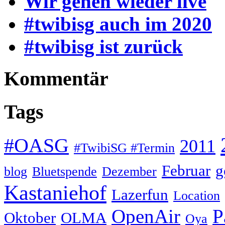
Wir gehen wieder live
#twibisg auch im 2020
#twibisg ist zurück
Kommentär
Tags
#OASG
2011
#TwibiSG #Termin
Februar
g
blog
Bluetspende
Dezember
Kastaniehof
Lazerfun
Location
OpenAir
P
Oktober
OLMA
Oya