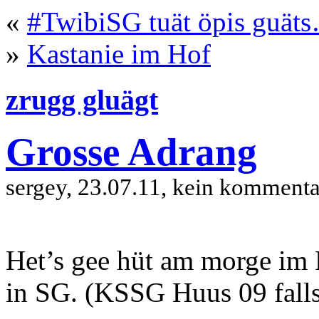
«
#TwibiSG tuät öpis guät
»
Kastanie im Hof
zrugg gluägt
Grosse Adrang
sergey, 23.07.11, kein kommenta
Het’s gee hüt am morge im
in SG. (KSSG Huus 09 falls