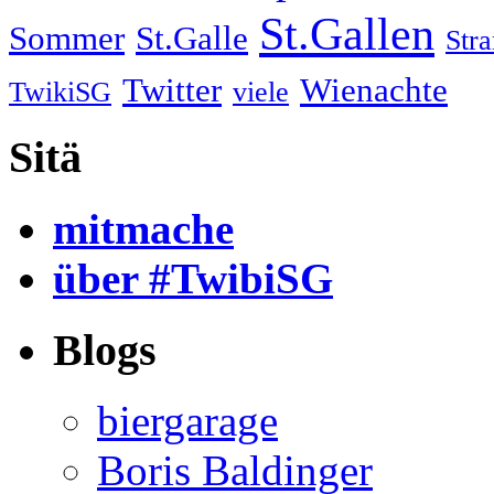
St.Gallen
Sommer
St.Galle
Str
Twitter
Wienachte
TwikiSG
viele
Sitä
mitmache
über #TwibiSG
Blogs
biergarage
Boris Baldinger