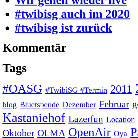
#twibisg auch im 2020
#twibisg ist zurück
Kommentär
Tags
#OASG
2011
#TwibiSG #Termin
Februar
g
blog
Bluetspende
Dezember
Kastaniehof
Lazerfun
Location
OpenAir
P
Oktober
OLMA
Oya