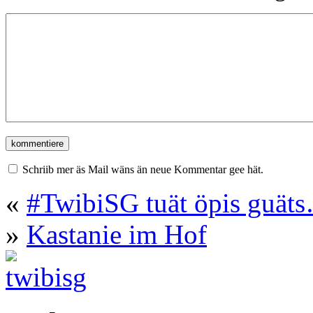
Schriib mer äs Mail wäns än neue Kommentar gee hät.
«
#TwibiSG tuät öpis guät
»
Kastanie im Hof